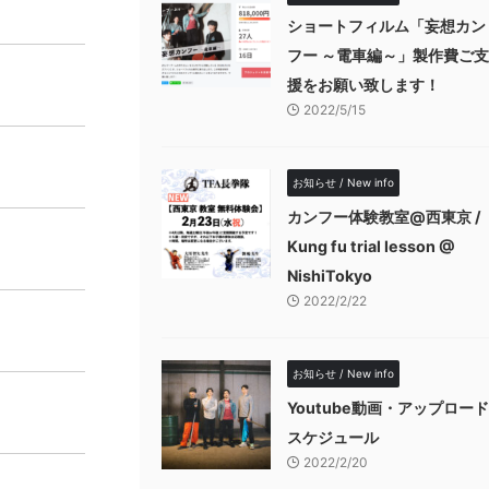
ショートフィルム「妄想カン
フー ～電車編～」製作費ご支
援をお願い致します！
2022/5/15
お知らせ / New info
カンフー体験教室@西東京 /
Kung fu trial lesson @
NishiTokyo
2022/2/22
お知らせ / New info
Youtube動画・アップロード
スケジュール
2022/2/20