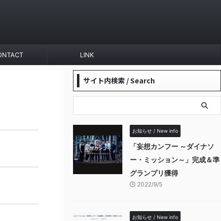
ONTACT
LINK
サイト内検索 / Search
お知らせ / New info
「妄想カンフー ～ダイナソ
ー・ミッション～」完成＆準
グランプリ獲得
2022/9/5
お知らせ / New info